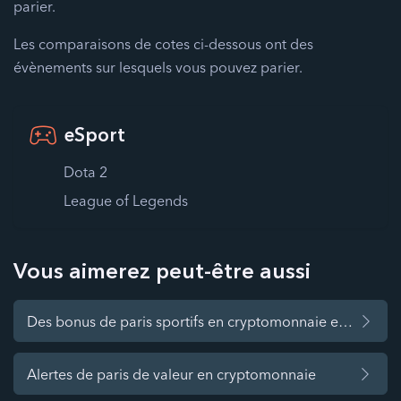
parier.
Les comparaisons de cotes ci-dessous ont des
évènements sur lesquels vous pouvez parier.
eSport
Dota 2
League of Legends
Vous aimerez peut-être aussi
Des bonus de paris sportifs en cryptomonnaie exclusifs
Alertes de paris de valeur en cryptomonnaie