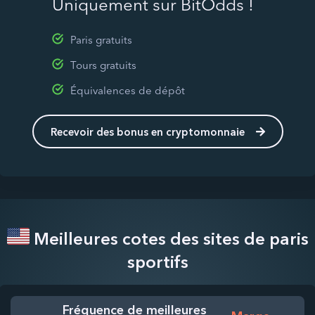
Uniquement sur BitOdds !
Paris gratuits
Tours gratuits
Équivalences de dépôt
Recevoir des bonus en cryptomonnaie
Meilleures cotes des sites de paris
sportifs
Fréquence de meilleures