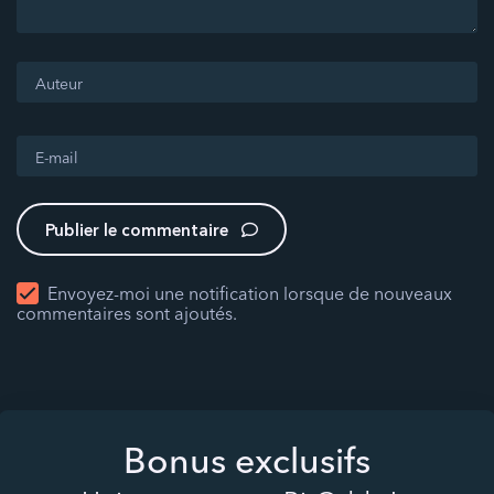
Publier le commentaire
Envoyez-moi une notification lorsque de nouveaux
commentaires sont ajoutés.
Bonus exclusifs