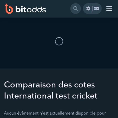
Comparaison des cotes
International test cricket
Aucun évènement n'est actuellement disponible pour