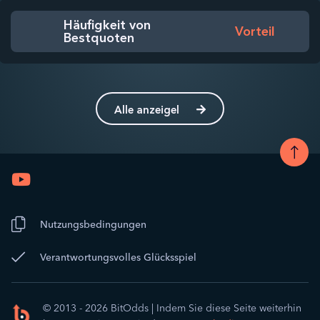
Häufigkeit von
Vorteil
Bestquoten
Alle anzeigel
Nutzungsbedingungen
Verantwortungsvolles Glücksspiel
© 2013 - 2026 BitOdds
|
Indem Sie diese Seite weiterhin