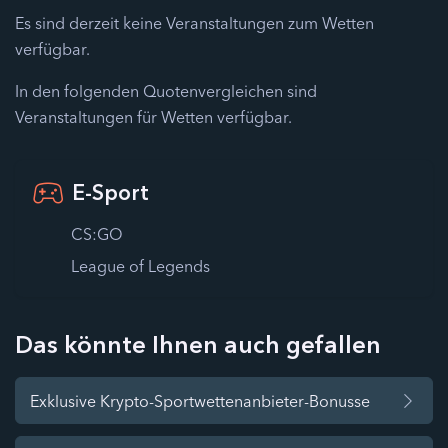
Es sind derzeit keine Veranstaltungen zum Wetten
verfügbar.
In den folgenden Quotenvergleichen sind
Veranstaltungen für Wetten verfügbar.
E-Sport
CS:GO
League of Legends
Das könnte Ihnen auch gefallen
Exklusive Krypto-Sportwettenanbieter-Bonusse