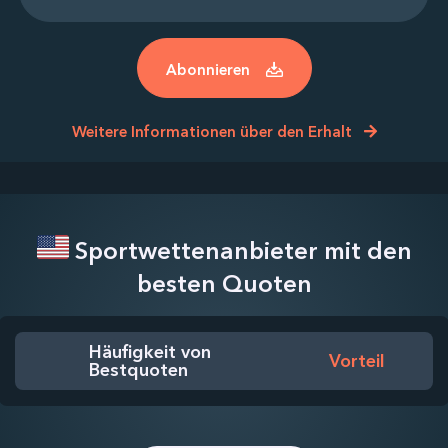
Abonnieren
Weitere Informationen über den Erhalt
Sportwettenanbieter mit den
besten Quoten
Häufigkeit von
Vorteil
Bestquoten