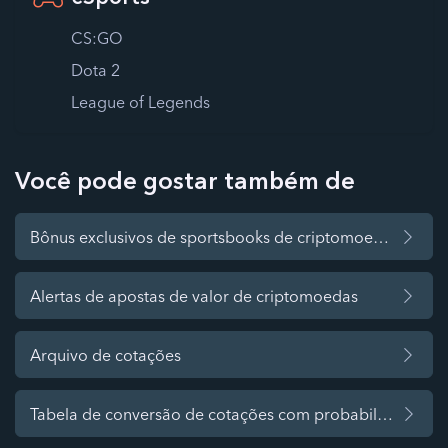
CS:GO
Dota 2
League of Legends
Você pode gostar também de
Bônus exclusivos de sportsbooks de criptomoedas
Alertas de apostas de valor de criptomoedas
Arquivo de cotações
Tabela de conversão de cotações com probabilidade