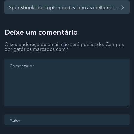
Sportsbooks de criptomoedas com as melhores cotações
Deixe um comentário
O seu endereço de email não será publicado.
Campos
obrigatórios marcados com
*