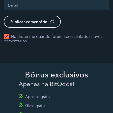
Publicar comentário
Notifique-me quando forem acrescentados novos
comentários.
Bônus exclusivos
Apenas na BitOdds!
Apostas grátis
Giros grátis