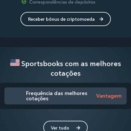
Correspondências de depósitos
Receber bônus de criptomoeda
Sportsbooks com as melhores
cotações
Frequência das melhores
Vantagem
cotações
Ver tudo