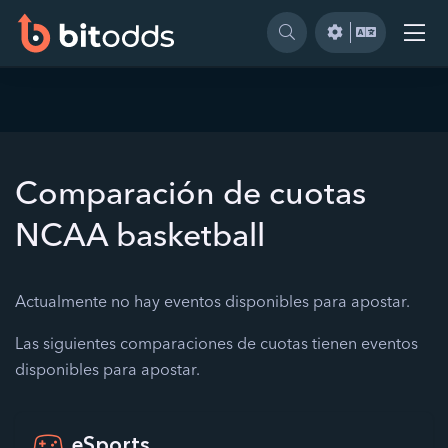
Comparación de cuotas
NCAA basketball
Actualmente no hay eventos disponibles para apostar.
Las siguientes comparaciones de cuotas tienen eventos
disponibles para apostar.
eSports