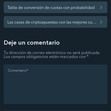
Tabla de conversión de cuotas con probabilidad
Las casas de criptoapuestas con las mejores cuotas
Deje un comentario
Tu dirección de correo electrónico no será publicada.
Los campos obligatorios están marcados con
*