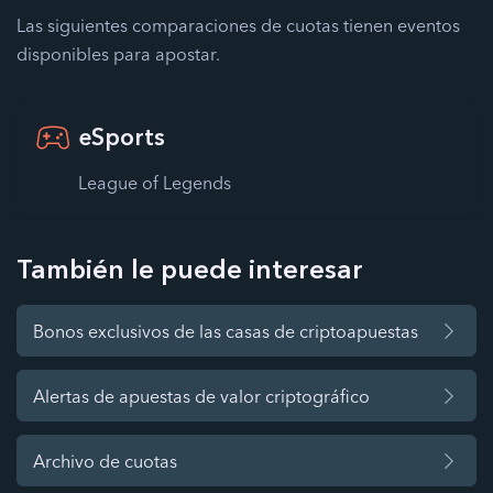
Las siguientes comparaciones de cuotas tienen eventos
disponibles para apostar.
eSports
League of Legends
También le puede interesar
Bonos exclusivos de las casas de criptoapuestas
Alertas de apuestas de valor criptográfico
Archivo de cuotas