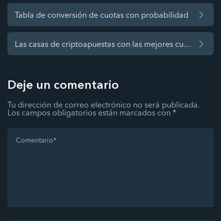
Tabla de conversión de cuotas con probabilidad
Las casas de criptoapuestas con las mejores cuotas
Deje un comentario
Tu dirección de correo electrónico no será publicada.
Los campos obligatorios están marcados con
*