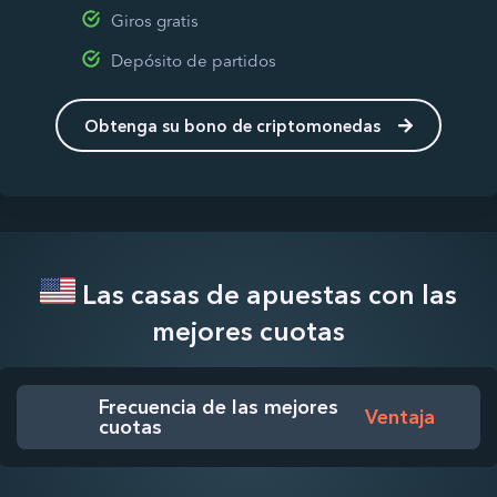
Giros gratis
Depósito de partidos
Obtenga su bono de criptomonedas
Las casas de apuestas con las
mejores cuotas
Frecuencia de las mejores
Ventaja
cuotas