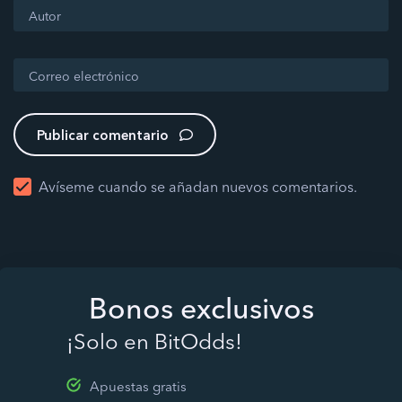
Publicar comentario
Avíseme cuando se añadan nuevos comentarios.
Bonos exclusivos
¡Solo en BitOdds!
Apuestas gratis