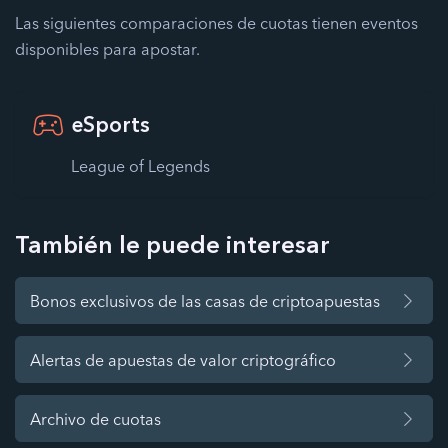
Las siguientes comparaciones de cuotas tienen eventos
disponibles para apostar.
eSports
League of Legends
También le puede interesar
Bonos exclusivos de las casas de criptoapuestas
Alertas de apuestas de valor criptográfico
Archivo de cuotas