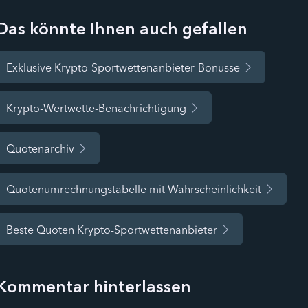
Das könnte Ihnen auch gefallen
Exklusive Krypto-Sportwettenanbieter-Bonusse
Krypto-Wertwette-Benachrichtigung
Quotenarchiv
Quotenumrechnungstabelle mit Wahrscheinlichkeit
Beste Quoten Krypto-Sportwettenanbieter
Kommentar hinterlassen