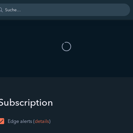
Subscription
Edge alerts (
details
)