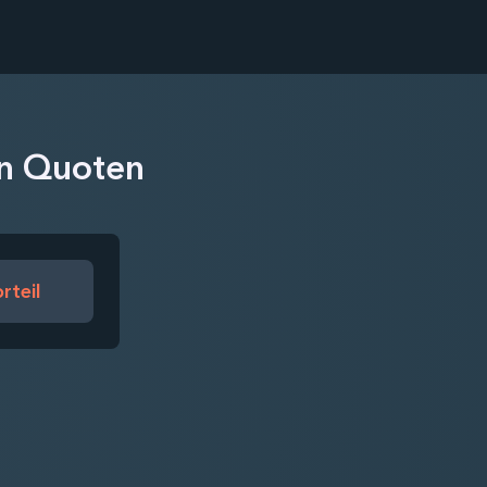
en Quoten
rteil