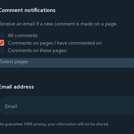
Comment notifications
Receive an email if a new comment is made on a page.
All comments
Comments on pages I have commented on
Comments on these pages:
Email address
e guarantee 100% privacy, your information will not be shared.