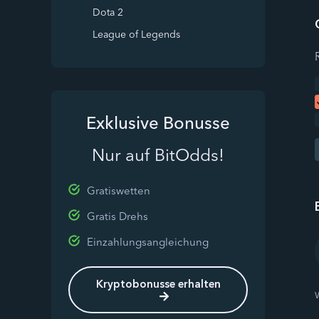
Dota 2
League of Legends
Exklusive Bonusse
Nur auf BitOdds!
Gratiswetten
Gratis Drehs
Einzahlungsangleichung
Kryptobonusse erhalten
W