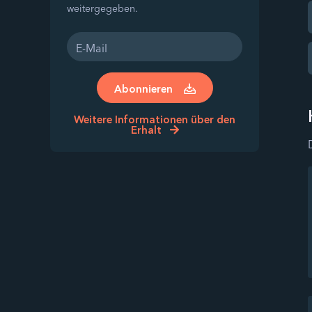
weitergegeben.
Abonnieren
Weitere Informationen über den
Erhalt