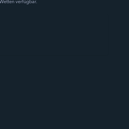
 Wetten verfügbar.