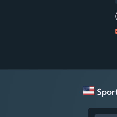
Sport